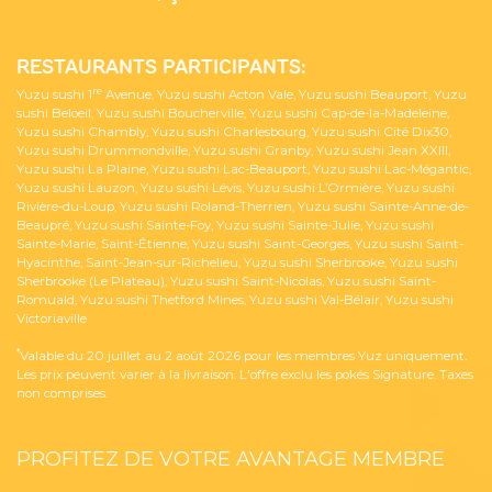
RESTAURANTS PARTICIPANTS:
re
Yuzu sushi 1
Avenue, Yuzu sushi Acton Vale, Yuzu sushi Beauport, Yuzu
sushi Beloeil, Yuzu sushi Boucherville, Yuzu sushi Cap-de-la-Madeleine,
Yuzu sushi Chambly, Yuzu sushi Charlesbourg, Yuzu sushi Cité Dix30,
Yuzu sushi Drummondville, Yuzu sushi Granby, Yuzu sushi Jean XXIII,
Yuzu sushi La Plaine, Yuzu sushi Lac-Beauport, Yuzu sushi Lac-Mégantic,
Yuzu sushi Lauzon, Yuzu sushi Lévis, Yuzu sushi L’Ormière, Yuzu sushi
Rivière-du-Loup, Yuzu sushi Roland-Therrien, Yuzu sushi Sainte-Anne-de-
Beaupré, Yuzu sushi Sainte-Foy, Yuzu sushi Sainte-Julie, Yuzu sushi
Sainte-Marie, Saint-Étienne, Yuzu sushi Saint-Georges, Yuzu sushi Saint-
Hyacinthe, Saint-Jean-sur-Richelieu, Yuzu sushi Sherbrooke, Yuzu sushi
Sherbrooke (Le Plateau), Yuzu sushi Saint-Nicolas, Yuzu sushi Saint-
Romuald, Yuzu sushi Thetford Mines, Yuzu sushi Val-Bélair, Yuzu sushi
Victoriaville
*
Valable du 20 juillet au 2 août 2026 pour les membres Yuz uniquement.
Les prix peuvent varier à la livraison. L'offre exclu les pokés Signature. Taxes
non comprises.
PROFITEZ DE VOTRE AVANTAGE MEMBRE