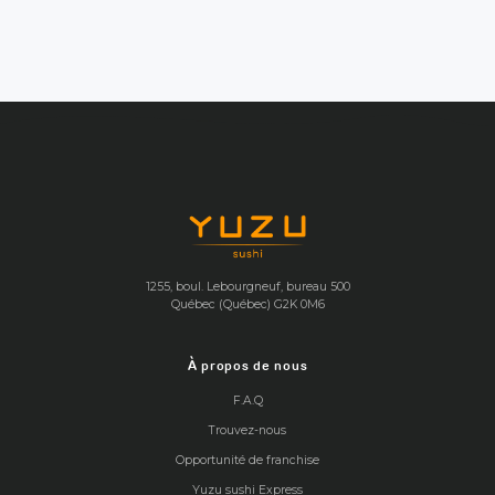
1255, boul. Lebourgneuf, bureau 500
Québec (Québec) G2K 0M6
À propos de nous
F.A.Q
Trouvez-nous
Opportunité de franchise
Yuzu sushi Express