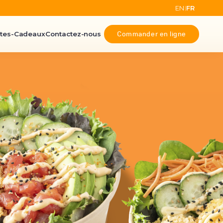
EN
FR
|
Commander en ligne
tes-Cadeaux
Contactez-nous