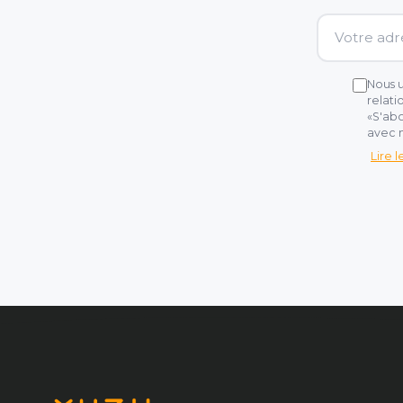
Nous u
relati
«S'abo
avec n
Lire 