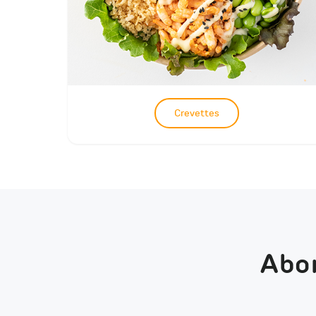
Crevettes
Abon