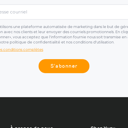
tilisons une plateforme automatisée de marketing dans le but de gére
on avec nos clients et leur envoyer des courriels promotionnels. En cliq
nner», vous acceptez que l'information fournie nous soit transmise en
otre politique de confidentialité et nos conditions d'utilisation.
les conditions complètes
S'abonner