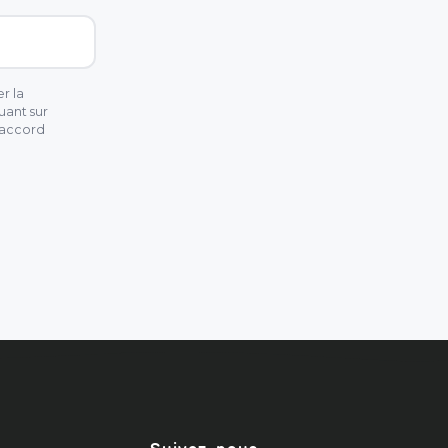
r la
uant sur
 accord