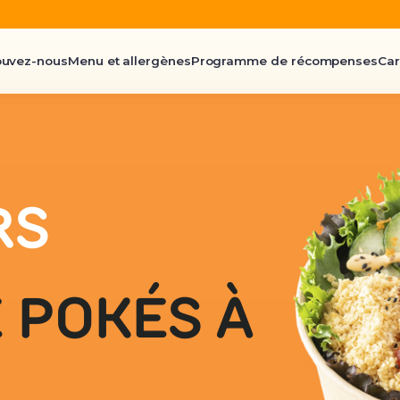
ouvez-nous
Menu et allergènes
Programme de récompenses
Car
RS
 POKÉS À
!