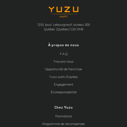
1255, boul. Lebourgneuf, bureau 500
Québec (Québec) G2K 0M6
À propos de nous
F.A.Q
Trouvez-nous
Opportunité de franchise
Yuzu sushi Express
Engagement
Écoresponsabilité
Chez Yuzu
Promotions
Programme de récompenses