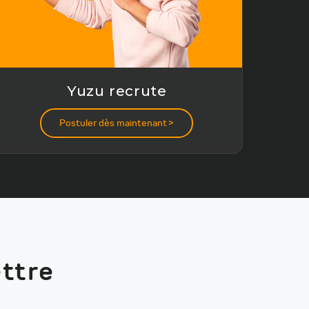
Yuzu recrute
Postuler dès maintenant >
ettre