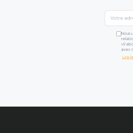
Nous u
relati
«S'abo
avec n
Lire 