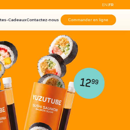
EN
FR
|
Commander en ligne
tes-Cadeaux
Contactez-nous