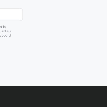
r la
uant sur
 accord