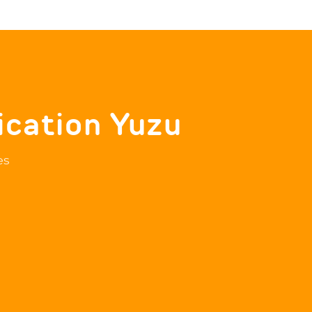
ication Yuzu
es